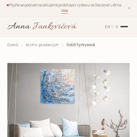
Přijďte se podívat na aktuálně probíhající výstavu ve Slavkově u Brna.
×
Více
Anna
Jankovičová
EN
♡
0
Domů
›
Archiv prodaných
›
Svěží tyrkysová