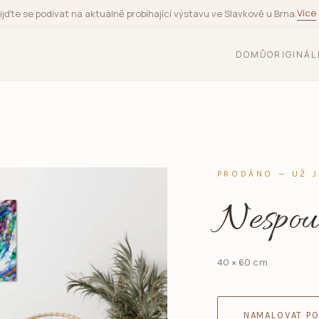
Více
ijďte se podívat na aktuálně probíhající výstavu ve Slavkově u Brna.
DOMŮ
ORIGINÁL
PRODÁNO — UŽ 
Nespou
40 × 60 cm
NAMALOVAT PO