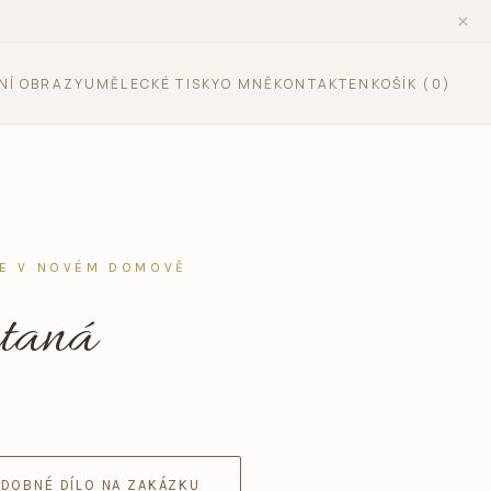
×
NÍ OBRAZY
UMĚLECKÉ TISKY
O MNĚ
KONTAKT
EN
KOŠÍK (
0
)
JE V NOVÉM DOMOVĚ
taná
DOBNÉ DÍLO NA ZAKÁZKU