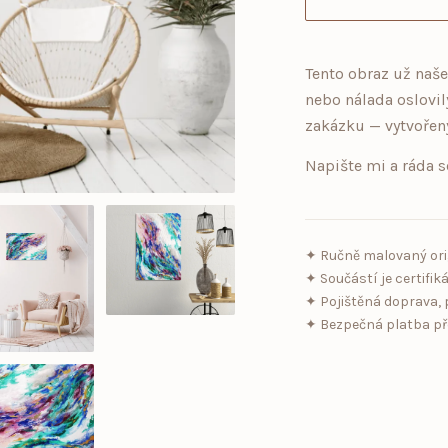
Tento obraz už naše
nebo nálada oslovil
zakázku — vytvořený
Napište mi a ráda s
✦ Ručně malovaný ori
✦ Součástí je certifiká
✦ Pojištěná doprava, p
✦ Bezpečná platba přes