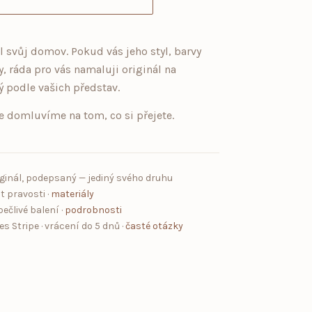
l svůj domov. Pokud vás jeho styl, barvy
y, ráda pro vás namaluji originál na
 podle vašich představ.
e domluvíme na tom, co si přejete.
ginál, podepsaný — jediný svého druhu
t pravosti ·
materiály
ečlivé balení ·
podrobnosti
 Stripe · vrácení do 5 dnů ·
časté otázky