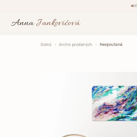
Př
Anna
Jankovičová
Domů
›
Archiv prodaných
›
Nespoutaná