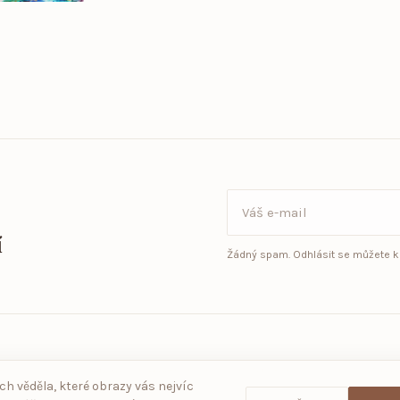
í
Žádný spam. Odhlásit se můžete kd
Doprava
Časté otázky
Newsletter
Obchodní podmínky
Ochrana osobních údajů
ch věděla, které obrazy vás nejvíc